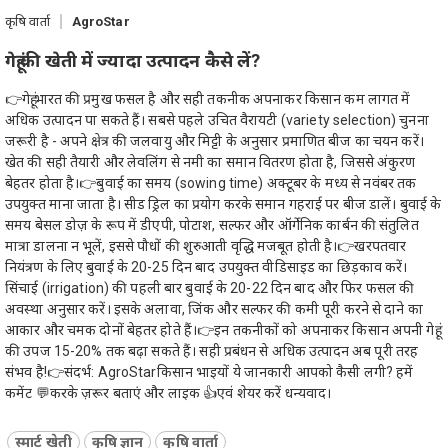
कृषि वार्ता
AgroStar
गेहूं की खेती में ज्यादा उत्पादन कैसे लें?
👉गेहूं भारत की प्रमुख फसल है और सही तकनीक अपनाकर किसान कम लागत में
अधिक उत्पादन पा सकते हैं। सबसे पहले उचित वैरायटी (variety selection) चुनना
जरूरी है - अपने क्षेत्र की जलवायु और मिट्टी के अनुसार प्रमाणित बीज का चयन करें।
खेत की सही तैयारी और लेवलिंग से नमी का समान वितरण होता है, जिससे अंकुरण
बेहतर होता है।👉बुवाई का समय (sowing time) अक्टूबर के मध्य से नवंबर तक
उपयुक्त माना जाता है। सीड ड्रिल का प्रयोग करके समान गहराई पर बीज डालें। बुवाई के
समय बेसल डोज़ के रूप में डीएपी, पोटाश, सल्फर और ऑर्गेनिक कार्बन की संतुलित
मात्रा डालना न भूलें, इससे पौधों की शुरुआती वृद्धि मजबूत होती है।👉खरपतवार
नियंत्रण के लिए बुवाई के 20-25 दिन बाद उपयुक्त वीडिसाइड का छिड़काव करें।
सिंचाई (irrigation) की पहली बार बुवाई के 20-22 दिन बाद और फिर फसल की
अवस्था अनुसार करें। इसके अलावा, जिंक और सल्फर की कमी पूरी करने से दाने का
आकार और चमक दोनों बेहतर होते हैं।👉इन तकनीकों को अपनाकर किसान अपनी गेहूं
की उपज 15-20% तक बढ़ा सकते हैं। सही प्रबंधन से अधिक उत्पादन अब पूरी तरह
संभव है!👉संदर्भ: AgroStarकिसान भाइयों ये जानकारी आपको कैसी लगी? हमें
कमेंट 💬करके ज़रूर बताएं और लाइक 👍एवं शेयर करें धन्यवाद।
स्मार्ट खेती
कृषि ज्ञान
कृषि वार्ता