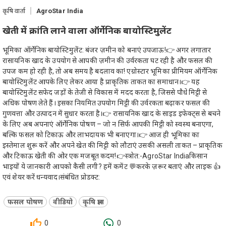
कृषि वार्ता
AgroStar India
खेती में क्रांति लाने वाला ऑर्गेनिक बायोस्टिमुलेंट
भूमिका ऑर्गेनिक बायोस्टिमुलेंट: बंजर ज़मीन को बनाएं उपजाऊ!👉 अगर लगातार
रासायनिक खाद के उपयोग से आपकी ज़मीन की उर्वरकता घट रही है और फसल की
उपज कम हो रही है, तो अब समय है बदलाव का! एग्रोस्टार भूमिका प्रीमियम ऑर्गेनिक
बायोस्टिमुलेंट आपके लिए लेकर आया है प्राकृतिक ताकत का समाधान।👉 यह
बायोस्टिमुलेंट सफेद जड़ों के तेजी से विकास में मदद करता है, जिससे पौधे मिट्टी से
अधिक पोषण लेते हैं। इसका नियमित उपयोग मिट्टी की उर्वरकता बढ़ाकर फसल की
गुणवत्ता और उत्पादन में सुधार करता है।👉 रासायनिक खाद के साइड इफेक्ट्स से बचने
के लिए अब अपनाएं ऑर्गेनिक पोषण – जो न सिर्फ आपकी मिट्टी को स्वस्थ बनाएगा,
बल्कि फसल को टिकाऊ और लाभदायक भी बनाएगा।👉 आज ही भूमिका का
इस्तेमाल शुरू करें और अपने खेत की मिट्टी को लौटाएं उसकी असली ताकत – प्राकृतिक
और टिकाऊ खेती की ओर एक मजबूत कदम!👉स्त्रोत:-AgroStar Indiaकिसान
भाइयों ये जानकारी आपको कैसी लगी? हमें कमेंट 💬करके ज़रूर बताएं और लाइक 👍
एवं शेयर करें धन्यवाद।संबंधित प्रोडक्ट:
फसल पोषण
वीडियो
कृषि ज्ञान
0
0