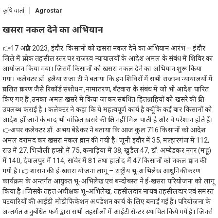
कृषि वार्ता
Agrostar
खसरा नकल देने का अभियान
👉17 अप्रैल 2023, इंदौर: किसानों को खसरा नकल देने का अभियान आरंभ – इंदौर
जिले में प्रत्येक तहसील स्तर पर राजस्व न्यायालयों के आदेश अमल के संबंध में शिविर का
आयोजन किया गया। जिसमें किसानों को खसरा नकल देने का अभियान शुरू किया
गया। कलेक्टर डॉ. इलैया राजा टी ने बताया कि इन शिविरों में सभी राजस्व न्यायालयों में
प्रचलित प्रकरण जैसे रिकॉर्ड संशोधन ,नामांतरण, बँटवारा के संबंध में जो भी आदेश पारित
किए गए हैं ,उनका अमल खसरे में किया जाकर संबंधित हितग्राहियों को खसरे की प्रति
उपलब्ध कराई है । कलेक्टर ने कहा कि ये महत्वपूर्ण कार्य है क्यूँकि कई बार किसानों को
आदेश हों जाने के बाद भी वांछित ख़सरे की प्रति नहीं मिल पाती है और वे परेशान होते हैं।
👉अपर कलेक्टर डॉ. अभय बेडेकर ने बताया कि आज कुल 716 किसानों को आदेश
अमल दरामद कर खसरा नकल प्रदान की गयी है। जूनी इंदौर में 35, मल्हारगंज में 112,
राउ में 27, भिचौली हप्सी में 75, कनाड़िया में 38, खुडैल 47, डॉ. अम्बेडकर नगर (महू)
में 140, देपालपुर में 114, सांवेर में 81 तथा हातोद में 47 किसानों को नकल प्रदान की
गयी है। 👉शासन की ई-खसरा योजना लागू – राष्ट्रीय भू-अभिलेख आधुनिकीकरण
कार्यक्रम के अन्तर्गत आयुक्त भू-अभिलेख एवं बन्दोबस्त ने ई-खसरा परियोजना को लागू
किया है। जिसके तहत अधीक्षक भू-अभिलेख, तहसीलदार नायब तहसीलदार एवं समस्त
पटवारियों की आईडी मोडीफिकेशन अपडेशन कार्य के लिए बनाई गई है। परियोजना के
अन्तर्गत अनुबंधित फर्म द्वारा सभी तहसीलों में आईटी सेन्टर स्थापित किये गये है। जिनसे