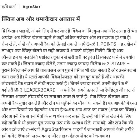
कृषि वार्ता
AgroStar
क्विज अब और धमाकेदार अवतार में
प्रिय किसान भाइयों, आपके लिए लेकर आए हैं क्विज़ का बिल्कुल नया और उत्साह से भरा
अपडेट! अब क्विज़ खेलना पहले से कहीं अधिक मज़ेदार और लाभदायक हो गया है।
रोज़ खेलें, सीखें और अपनी रैंक को ऊँचाई तक ले जाएँ!🥳💰 1. POINTS – हर खेल में
लाभहर नया क्विज़ खेलने पर सही जवाब पे आपको पॉइंट्स मिलेंगे, जिन्हें आप
ऑनलाइन या नज़दीकी एग्रोस्टार दुकान से खरीदारी पर तुरंत डिस्काउंट पाने में उपयोग
कर सकते हैं। जितना ज्यादा खेलेंगे, उतना ज्यादा फायदा मिलेगा।⭐ 2. STARS –
पुराने क्विज़ बनें आपकी ताकतअब आप पुराने क्विज़ भी खेल सकते हैं और उनसे स्टार्स
कमा सकते हैं। ये स्टार्स आपकी क्विज प्रोफ़ाइल को मजबूत बनाते हैं और आपकी
लीडरबोर्ड रैंक बढ़ाने में सीधी मदद करते हैं। जितने ज्यादा स्टार्स, उतनी तेज़ रैंक में
बढ़ोतरी!🔝 3. LEADERBOARD – अपनी रैंक सबसे ऊपर ले जाएँपॉइंट्स और स्टार्स
मिलकर आपको लीडरबोर्ड पर लगातार ऊपर ले जाते हैं। रोज़ क्विज़ खेलकर आप
अपनी रैंक सुधार सकते हैं और टॉप पर पहुँचने का मौका पा सकते हैं। यह आपकी मेहनत
और ज्ञान दिखाने का बेहतरीन अवसर है!🥳अब आप आज का सवाल (आज का क्विज़)
और अपनी रैंक अपने मित्रों के साथ शेयर कर सकते हैं, उन्हें भी क्विज़ खेलने के लिए
कहें ताकि वे भी इसका पूरा फायदा उठा सकें।🥳साथ खेलें, साथ बढ़ें, और टॉप रैंक की
ओर बढ़ते जाएँ!👉संदर्भ: AgroStarकिसान भाइयों ये जानकारी आपको कैसी लगी?
हमें कमेंट 💬करके ज़रूर बताएं और लाइक 👍एवं शेयर करें धन्यवाद।