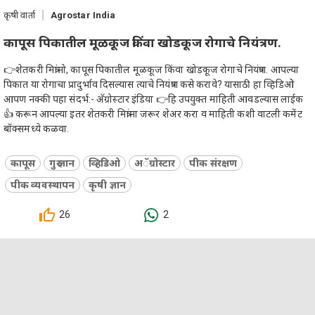
कृषी वार्ता
Agrostar India
कापूस पिकातील मूळकूज किंवा खोडकूज रोगाचे नियंत्रण.
👉शेतकरी मित्रांनो, कापूस पिकातील मूळकूज किंवा खोडकूज रोगाचे नियंत्रण. आपल्या
पिकात या रोगाचा प्रादुर्भाव दिसल्यास त्याचे नियंत्रण कसे करावे? यासाठी हा व्हिडिओ
आपण नक्की पहा संदर्भ:- अ‍ॅग्रोस्टार इंडिया 👉हि उपयुक्त माहिती आवडल्यास लाईक
👍 करून आपल्या इतर शेतकरी मित्रांना जरूर शेअर करा व माहिती कशी वाटली कमेंट
बॉक्समध्ये कळवा.
कापूस
गुरु ज्ञान
व्हिडिओ
अॅग्रोस्टार
पीक संरक्षण
पीक व्यवस्थापन
कृषी ज्ञान
26
2