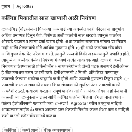
गुरु ज्ञान
AgroStar
कलिंगड पिकातील साल खाणारी अळी नियंत्रण
👉कलिंगड (वॉटरमेलन) पिकाच्या फळ वाढीच्या अवस्थेत काही कीटकांचा प्रादुर्भाव
अधिक प्रमाणात दिसून येतो. विशेषतः अळी फळांची साल खरडते, त्यामुळे फळांवर
ओरखडे पडतात व त्याचा दर्जा खराब होतो. अशा फळांना बाजारात चांगला दर मिळत
नाही आणि शेतकऱ्यांचे मोठे आर्थिक नुकसान होते. 👉ही अळी फळांच्या सौंदर्यावर
आणि गुणवत्तेवर थेट परिणाम करते. त्यामुळे फळांची विक्री अडथळ्यांमुळे प्रभावित होते.
त्यामुळे या अळीवर वेळेवर नियंत्रण मिळवणे अत्यंत आवश्यक आहे. 👉अशी अळी
नियंत्रणात ठेवण्यासाठी प्रोफेनोफॉस + सायपरमेथ्रीन हे दोन्ही घटक असणारे हेलीऑक्स
हे कीटकनाशक उत्तम प्रभावी ठरते. हेलीऑक्सची 2 मि.ली. प्रति लिटर पाण्यातून
फवारणी केल्यास अळीचा प्रादुर्भाव कमी होतो आणि फळांची गुणवत्ता टिकून राहते. 👉
फवारणी करताना सकाळी लवकर किंवा संध्याकाळी सूर्यास्तानंतर फवारणी करणे
फायदेशीर ठरते. फवारणी करताना संपूर्ण पानांवर आणि फळांवर औषध पोहोचेल याची
काळजी घ्या. 👉नुकसान टाळा आणि कलिंगड फळांना मिळवा चांगला बाजारभाव –
वेळेवर हेलीऑक्सची फवारणी करा! 👉संदर्भ : AgroStar वरील उपयुक्त माहिती
आवडल्यास लाईक 👍 करून आपल्या इतर शेतकरी मित्रांना जरूर शेअर करा व माहिती
कशी वाटली कमेंट बॉक्समध्ये कळवा.
कलिंगड
कृषी ज्ञान
पीक व्यवस्थापन